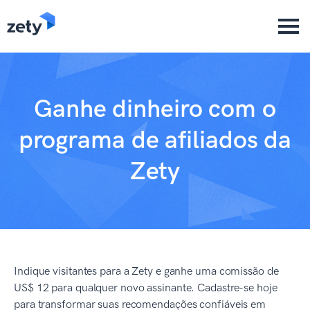
content
Ganhe dinheiro com o
programa de afiliados da
Zety
Indique visitantes para a Zety e ganhe uma comissão de
US$ 12 para qualquer novo assinante. Cadastre-se hoje
para transformar suas recomendações confiáveis em