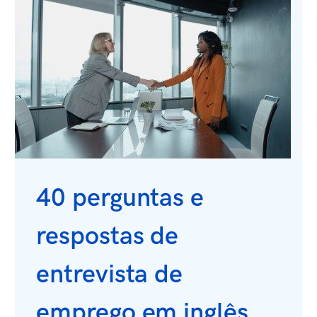
40 perguntas e
respostas de
entrevista de
emprego em inglês