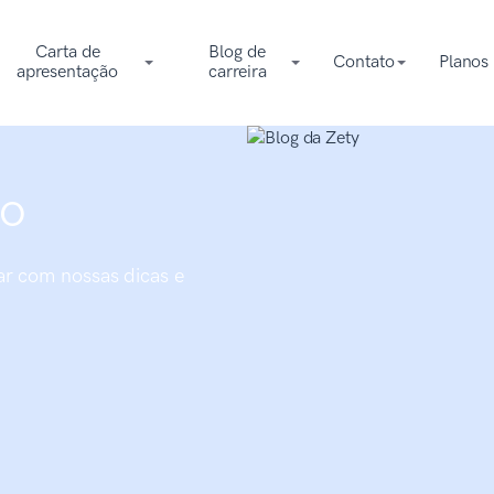
Carta de
Blog de
Contato
Planos
apresentação
carreira
go
ar com nossas dicas e