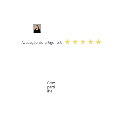
Revisado por:
Dominika Kowalska
☆☆☆☆☆
★★★★★
Avaliação do artigo:
5.0
Com
parti
lhe: