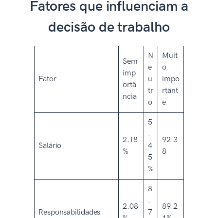
Fatores que influenciam a
decisão de trabalho
N
Muit
Sem
e
o
imp
Fator
u
impo
ortâ
tr
rtant
ncia
o
e
5
.
2.18
92.3
Salário
4
%
8
5
%
8
.
2.08
89.2
Responsabilidades
7