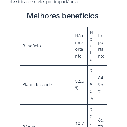
classificassem eles por importância.
Melhores benefícios
N
Não
Im
e
imp
po
Benefício
u
orta
rta
tr
nte
nte
o
9
.
84.
5.25
Plano de saúde
8
95
%
0
%
%
2
2
66.
10.7
.