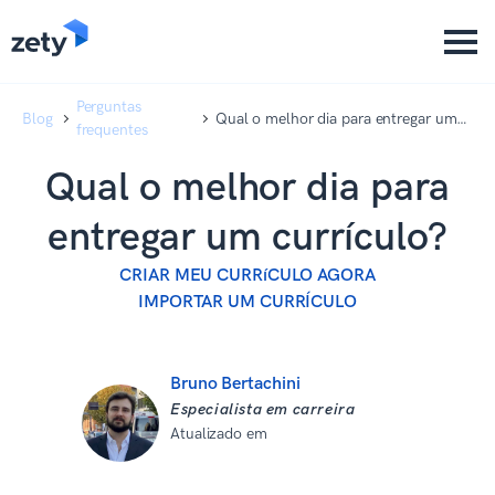
content
content
Perguntas
Blog
Qual o melhor dia para entregar um
frequentes
currículo?
Qual o melhor dia para
entregar um currículo?
CRIAR MEU CURRíCULO AGORA
IMPORTAR UM CURRÍCULO
Bruno Bertachini
Especialista em carreira
Atualizado em
08 de setembro de
2025