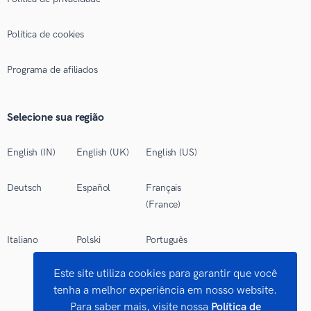
Política de cookies
Programa de afiliados
Selecione sua região
English (IN)
English (UK)
English (US)
Deutsch
Español
Français
(France)
Italiano
Polski
Português
(Brasil)
Este site utiliza cookies para garantir que você
tenha a melhor experiência em nosso website.
Para saber mais, visite nossa
Política de