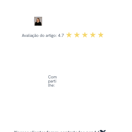
Revisado por:
Dominika Kowalska
☆☆☆☆☆
★★★★★
Avaliação do artigo:
4.7
Com
parti
lhe: