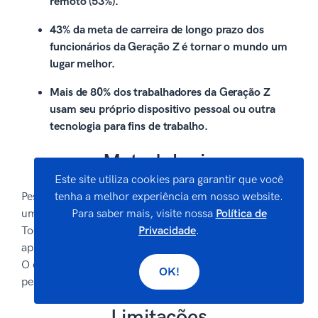
remoto (53%).
43% da meta de carreira de longo prazo dos
funcionários da Geração Z é tornar o mundo um
lugar melhor.
Mais de 80% dos trabalhadores da Geração Z
usam seu próprio dispositivo pessoal ou outra
tecnologia para fins de trabalho.
Metodologia
Este site utiliza cookies para garantir que você
Pesquisamos 231 respondentes exclusivos por meio de
tenha a melhor experiência em nosso website.
uma ferramenta de votação on-line personalizada.
Para saber mais, visite nossa
Política de
Todos os entrevistados incluídos no estudo foram
Privacidade
.
aprovados em uma pergunta de verificação de atenção.
O estudo foi criado por meio de várias etapas de
OK!
pesquisa,
crowdsourcing
e levantamento.
Limitações