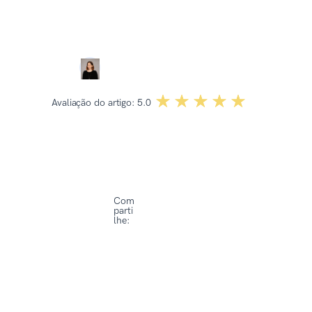
Revisado por:
Dominika Kowalska
☆☆☆☆☆
★★★★★
Avaliação do artigo:
5.0
Com
parti
lhe: