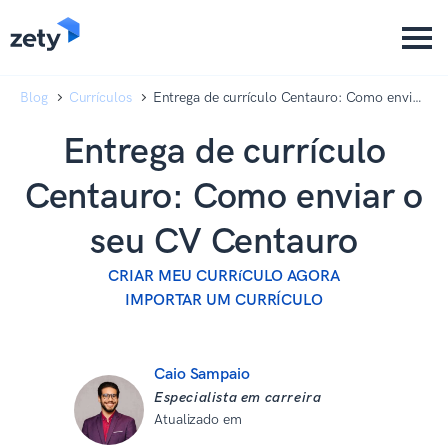
content
content
Blog
Currículos
Entrega de currículo Centauro: Como enviar
o seu CV Centauro
Entrega de currículo
Centauro: Como enviar o
seu CV Centauro
CRIAR MEU CURRíCULO AGORA
IMPORTAR UM CURRÍCULO
Caio Sampaio
Especialista em carreira
Atualizado em
08 de setembro de
2025