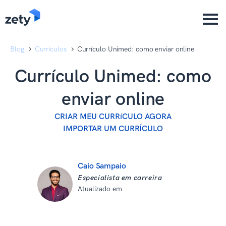
content
content
Blog
Currículos
Currículo Unimed: como enviar online
Currículo Unimed: como
enviar online
CRIAR MEU CURRíCULO AGORA
IMPORTAR UM CURRÍCULO
Caio Sampaio
Especialista em carreira
Atualizado em
10 de dezembro de
2025
Revisado por: