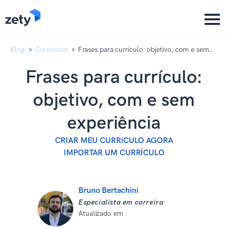
content
content
Blog
Currículos
Frases para currículo: objetivo, com e sem
experiência
Frases para currículo:
objetivo, com e sem
experiência
CRIAR MEU CURRíCULO AGORA
IMPORTAR UM CURRÍCULO
Bruno Bertachini
Especialista em carreira
Atualizado em
26 de janeiro de
2026