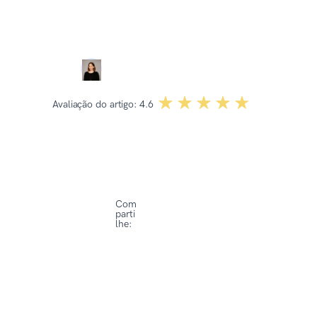
Revisado por:
Dominika Kowalska
☆☆☆☆☆
★★★★★
Avaliação do artigo:
4.6
Com
parti
lhe: