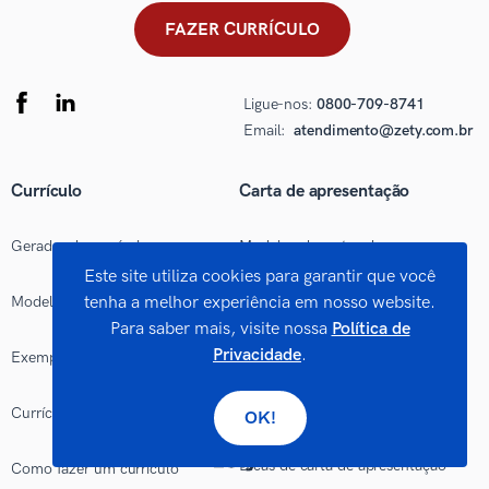
FAZER CURRÍCULO
Ligue-nos:
0800-709-8741
Email:
atendimento@zety.com.br
Currículo
Carta de apresentação
Gerador de currículos
Modelos de cartas de
apresentação
Este site utiliza cookies para garantir que você
tenha a melhor experiência em nosso website.
Modelos de currículos
Para saber mais, visite nossa
Política de
Exemplos de cartas de
Privacidade
.
apresentação
Exemplos de currículos
Carta de apresentação pronta
Currículos prontos para Word
OK!
Dicas de carta de apresentação
Como fazer um currículo