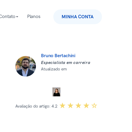
Contato
Planos
MINHA CONTA
Bruno Bertachini
Especialista em carreira
Atualizado em
10 de dezembro de
2025
Revisado por:
Dominika Kowalska
☆☆☆☆☆
★★★★★
Avaliação do artigo:
4.2