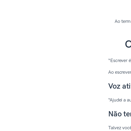
Ao term
C
“Escrever 
Ao escrever
Voz at
“Ajudei a 
Não te
Talvez você