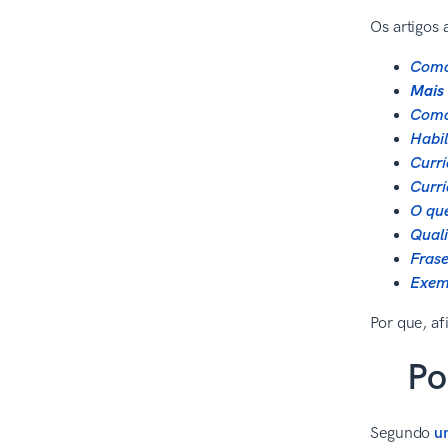
Os artigos 
Como 
Mais 
Como 
Habil
Currí
Currí
O que
Quali
Frase
Exemp
Por que, af
Po
Segundo
u