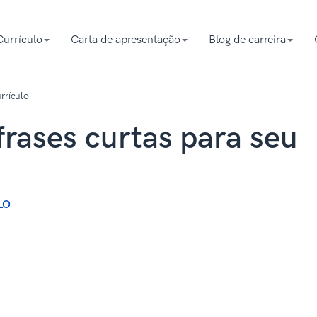
Currículo
Carta de apresentação
Blog de carreira
urrículo
 frases curtas para seu
LO