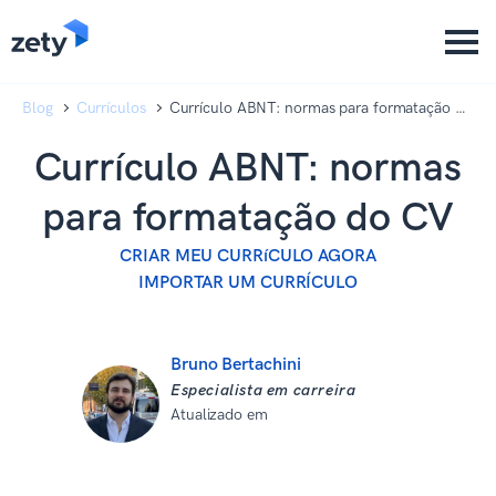
content
content
Blog
Currículos
Currículo ABNT: normas para formatação do
CV
Currículo ABNT: normas
para formatação do CV
CRIAR MEU CURRíCULO AGORA
IMPORTAR UM CURRÍCULO
Bruno Bertachini
Especialista em carreira
Atualizado em
08 de setembro de
2025
Revisado por: