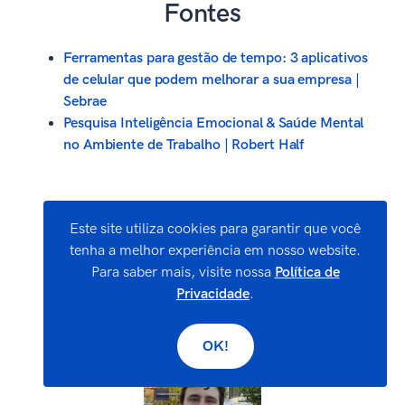
Fontes
Ferramentas para gestão de tempo: 3 aplicativos
de celular que podem melhorar a sua empresa |
Sebrae
Pesquisa Inteligência Emocional & Saúde Mental
no Ambiente de Trabalho | Robert Half
Avalie meu artigo:
Este site utiliza cookies para garantir que você
tenha a melhor experiência em nosso website.
Para saber mais, visite nossa
Política de
Como Ser Mais Produtivo
Privacidade
.
Média:
4.8
(112 votos)
☆☆☆☆☆
★★★★★
OK!