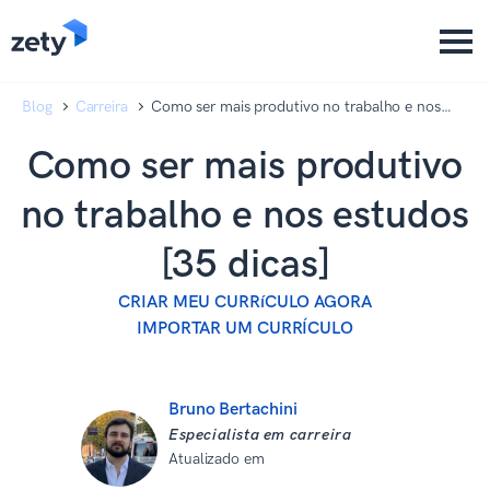
content
content
Blog
Carreira
Como ser mais produtivo no trabalho e nos
estudos [35 dicas]
Como ser mais produtivo
no trabalho e nos estudos
[35 dicas]
CRIAR MEU CURRíCULO AGORA
IMPORTAR UM CURRÍCULO
Bruno Bertachini
Especialista em carreira
Atualizado em
08 de setembro de
2025