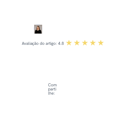
Revisado por:
Dominika Kowalska
☆☆☆☆☆
★★★★★
Avaliação do artigo:
4.8
Com
parti
lhe: