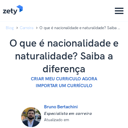
content
content
Blog
Carreira
O que é nacionalidade e naturalidade? Saiba a
diferença
O que é nacionalidade e
naturalidade? Saiba a
diferença
CRIAR MEU CURRíCULO AGORA
IMPORTAR UM CURRÍCULO
Bruno Bertachini
Especialista em carreira
Atualizado em
08 de setembro de
2025