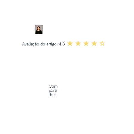
Revisado por:
Dominika Kowalska
☆☆☆☆☆
★★★★★
Avaliação do artigo:
4.3
Com
parti
lhe: