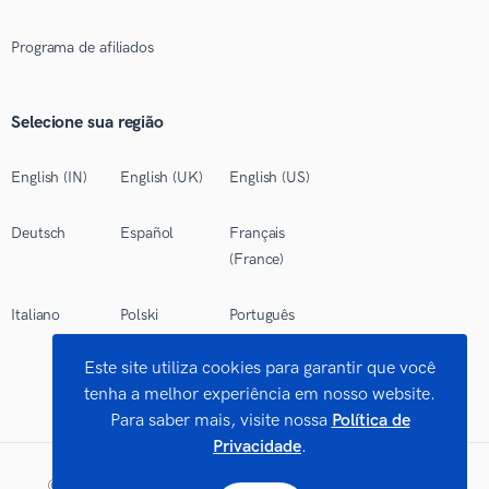
Programa de afiliados
Selecione sua região
English (IN)
English (UK)
English (US)
Deutsch
Español
Français
(France)
Italiano
Polski
Português
(Brasil)
Este site utiliza cookies para garantir que você
tenha a melhor experiência em nosso website.
Para saber mais, visite nossa
Política de
Privacidade
.
©
2026 Works Limited. Todos os direitos reservados.