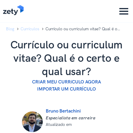
content
content
Blog
Currículos
Currículo ou curriculum vitae? Qual é o
certo e qual usar?
Currículo ou curriculum
vitae? Qual é o certo e
qual usar?
CRIAR MEU CURRíCULO AGORA
IMPORTAR UM CURRÍCULO
Bruno Bertachini
Especialista em carreira
Atualizado em
10 de dezembro de
2025