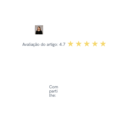
Revisado por:
Dominika Kowalska
☆☆☆☆☆
★★★★★
Avaliação do artigo:
4.7
Com
parti
lhe: