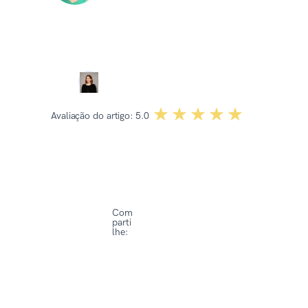
2025
Revisado por:
Dominika Kowalska
☆☆☆☆☆
★★★★★
Avaliação do artigo:
5.0
Com
parti
lhe: