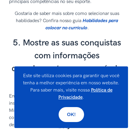
principais competências no seu esporte.
Gostaria de saber mais sobre como selecionar suas
habilidades? Confira nosso guia
Habilidades para
colocar no currículo
.
5. Mostre as suas conquistas
com informações
complementares no currículo
Este site utiliza cookies para garantir que você
esportivo
tenha a melhor experiência em nosso website.
Para saber mais, visite nossa
Política de
Em 2023, a
Bolsa Atleta bateu recorde histórico
de
Privacidade
.
inscrições. Enquanto o interesse nessa política do
Ministério da Saúde é um fator positivo, o aumento da
OK!
concorrência implica que você precisa cada vez mais se
destacar.