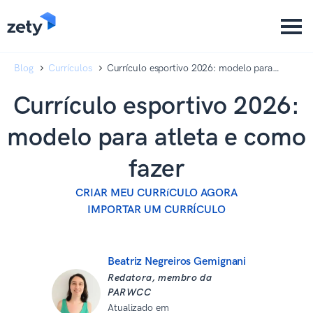
content
content
Blog
Currículos
Currículo esportivo 2026: modelo para
atleta e como fazer
Currículo esportivo 2026:
modelo para atleta e como
fazer
CRIAR MEU CURRíCULO AGORA
IMPORTAR UM CURRÍCULO
Beatriz Negreiros Gemignani
Redatora, membro da
PARWCC
Atualizado em
19 de dezembro de