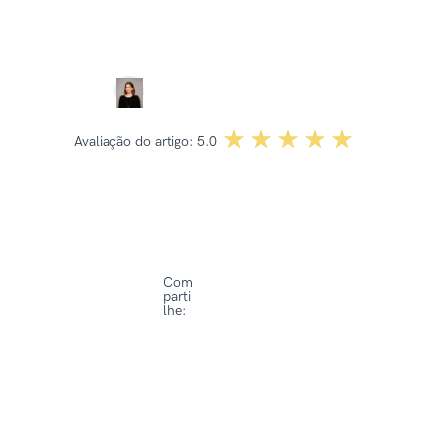
Revisado por:
Dominika Kowalska
☆☆☆☆☆
★★★★★
Avaliação do artigo:
5.0
Com
parti
lhe: