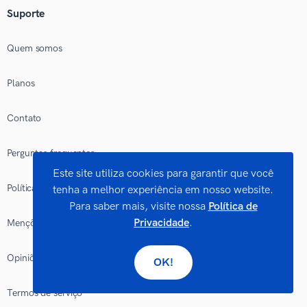
Suporte
Quem somos
Planos
Contato
Perguntas frequentes
Este site utiliza cookies para garantir que você
Política Editorial
tenha a melhor experiência em nosso website.
Para saber mais, visite nossa
Política de
Privacidade
.
Menções na mídia
Opiniões e comentários
OK!
Termos de serviço