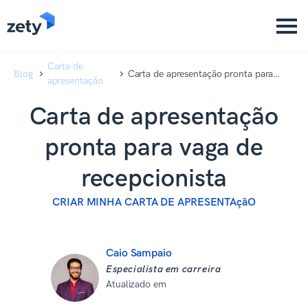
content
content
Carta de
Blog
Carta de apresentação pronta para
apresentação
vaga de recepcionista
Carta de apresentação
pronta para vaga de
recepcionista
CRIAR MINHA CARTA DE APRESENTAçãO
Caio Sampaio
Especialista em carreira
Atualizado em
08 de setembro de
2025