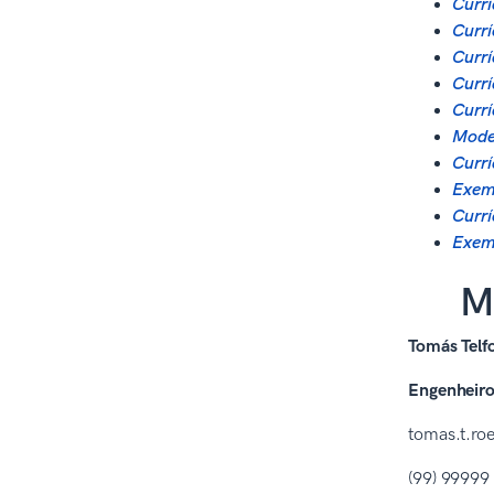
Currí
Currí
Currí
Currí
Currí
Model
Currí
Exemp
Currí
Exemp
M
Tomás Telf
Engenheiro 
tomas.t.ro
(99) 99999