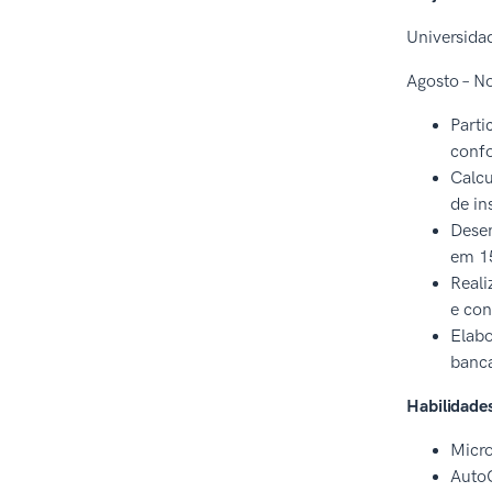
Universida
Agosto – N
Parti
conf
Calcu
de in
Desen
em 15
Reali
e con
Elabo
banca
Habilidade
Micro
Auto