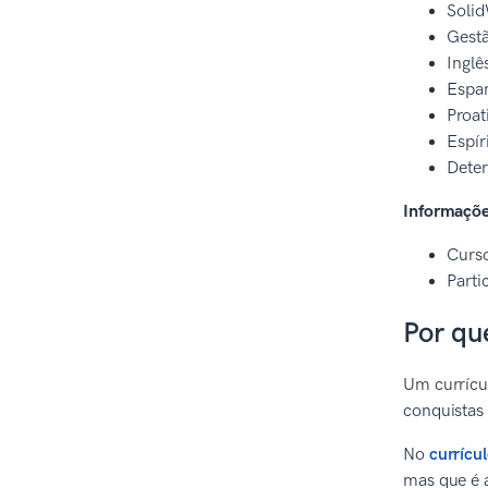
Soli
Gestã
Inglê
Espa
Proat
Espíri
Dete
Informaçõe
Curso
Parti
Por qu
Um currícu
conquistas
No
currícu
mas que é 