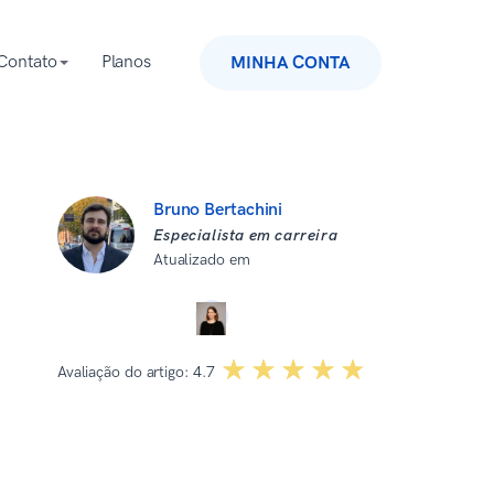
Contato
Planos
MINHA CONTA
Bruno Bertachini
Especialista em carreira
Atualizado em
28 de janeiro de 2026
Revisado por:
Dominika Kowalska
☆☆☆☆☆
★★★★★
Avaliação do artigo:
4.7