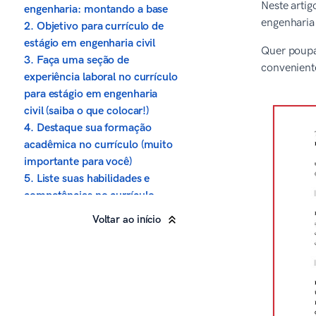
Neste artig
engenharia: montando a base
engenharia
2. Objetivo para currículo de
estágio em engenharia civil
Quer poupar
3. Faça uma seção de
convenient
experiência laboral no currículo
para estágio em engenharia
civil (saiba o que colocar!)
4. Destaque sua formação
acadêmica no currículo (muito
importante para você)
5. Liste suas habilidades e
competências no currículo
6. Diferencie seu currículo de
Voltar ao início
estagiário em engenharia civil
com informações adicionais
7. Carta de apresentação para
estágio em engenharia civil
Sobre a política editorial da
Zety