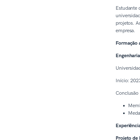
Estudante d
universida
projetos. A
empresa.
Formação 
Engenharia 
Universida
Início: 202
Conclusão 
Membr
Medal
Experiênci
Projeto de