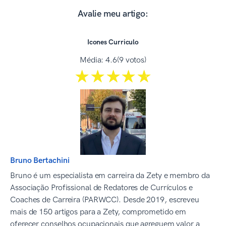
Avalie meu artigo:
Icones Curriculo
Média:
4.6
(9 votos)
☆☆☆☆☆
★★★★★
Bruno Bertachini
Bruno é um especialista em carreira da Zety e membro da
Associação Profissional de Redatores de Currículos e
Coaches de Carreira (PARWCC). Desde 2019, escreveu
mais de 150 artigos para a Zety, comprometido em
oferecer conselhos ocupacionais que agreguem valor a