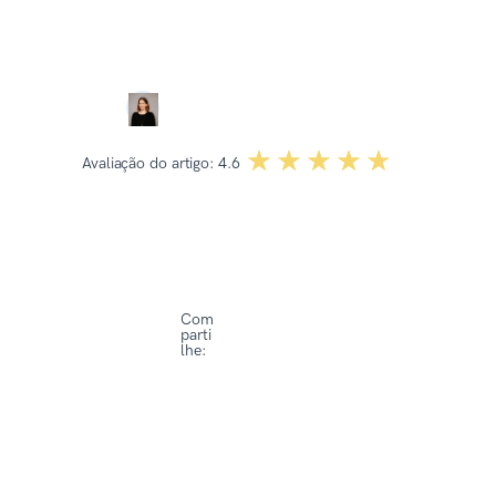
Revisado por:
Dominika Kowalska
☆☆☆☆☆
★★★★★
Avaliação do artigo:
4.6
Com
parti
lhe: