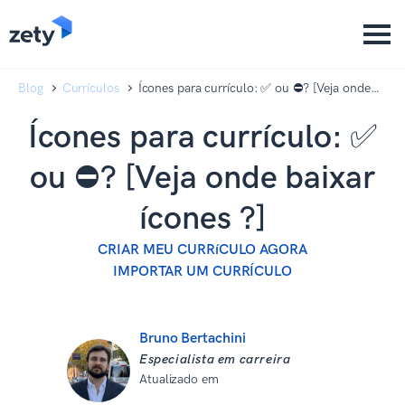
content
content
Blog
Currículos
Ícones para currículo: ✅ ou ⛔? [Veja onde
baixar ícones ?]
Ícones para currículo: ✅
ou ⛔? [Veja onde baixar
ícones ?]
CRIAR MEU CURRíCULO AGORA
IMPORTAR UM CURRÍCULO
Bruno Bertachini
Especialista em carreira
Atualizado em
10 de dezembro de
2025