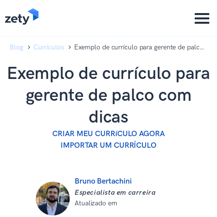
content
content
Blog
Currículos
Exemplo de currículo para gerente de palco
com dicas
Exemplo de currículo para
gerente de palco com
dicas
CRIAR MEU CURRíCULO AGORA
IMPORTAR UM CURRÍCULO
Bruno Bertachini
Especialista em carreira
Atualizado em
02 de setembro de
2025