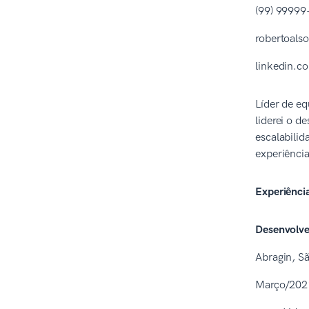
(99) 99999
robertoal
linkedin.c
Líder de eq
liderei o 
escalabili
experiência
Experiência
Desenvolve
Abragin, S
Março/2021