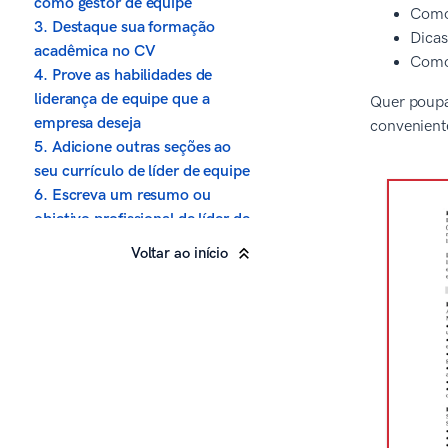
como gestor de equipe
Como 
3. Destaque sua formação
Dicas
acadêmica no CV
Como 
4. Prove as habilidades de
liderança de equipe que a
Quer poupar
empresa deseja
convenient
5. Adicione outras seções ao
seu currículo de líder de equipe
6. Escreva um resumo ou
objetivo profissional de líder de
equipe
Voltar ao início
7. Inclua uma carta de
apresentação de líder de equipe
Sobre a política editorial da
Zety
Fontes