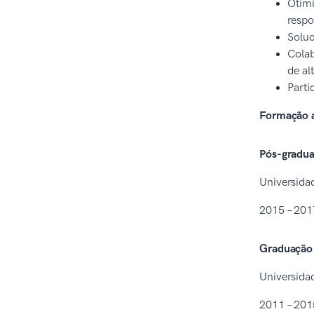
Otimi
respo
Soluc
Colab
de al
Parti
Formação 
Pós-gradua
Universidad
2015 – 201
Graduação
Universida
2011 – 201