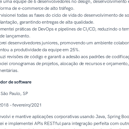
ei uma equipe de 6 desenvolvedores no design, desenvolvimento 
forma de e-commerce de alto tráfego.
visionei todas as fases do ciclo de vida do desenvolvimento de sof
lantação, garantindo entregas de alta qualidade.
mentei práticas de DevOps e pipelines de CI/CD, reduzindo o t
 de lançamento.
rei desenvolvedores juniores, promovendo um ambiente colabor
tou a produtividade da equipe em 25%.
zi revisões de código e garanti a adesão aos padrões de codificaçã
ciei cronogramas de projetos, alocação de recursos e orçamento, 
entárias.
dor de software
 São Paulo, SP
018 – fevereiro/2021
volvi e mantive aplicações corporativas usando Java, Spring Boo
tei e implementei APIs RESTful para integração perfeita com outro