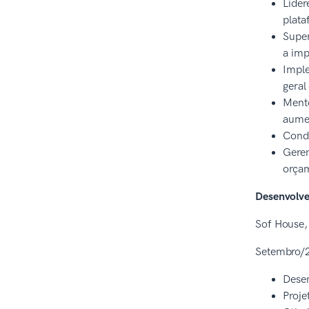
Lider
plata
Super
a imp
Imple
geral
Mento
aumen
Condu
Geren
orçam
Desenvolve
Sof House,
Setembro/2
Desen
Proje