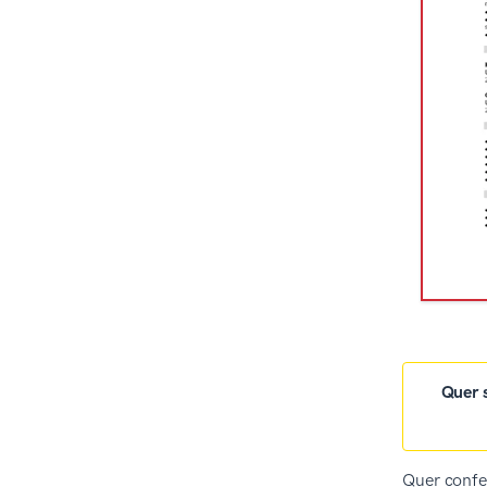
Quer s
Quer confer