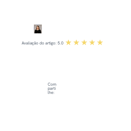
Revisado por:
Dominika Kowalska
☆☆☆☆☆
★★★★★
Avaliação do artigo:
5.0
Com
parti
lhe: