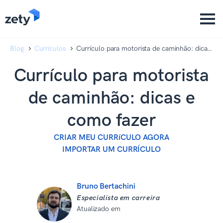
content
content
Blog
Currículos
Currículo para motorista de caminhão: dicas
e como fazer
Currículo para motorista
de caminhão: dicas e
como fazer
CRIAR MEU CURRíCULO AGORA
IMPORTAR UM CURRÍCULO
Bruno Bertachini
Especialista em carreira
Atualizado em
10 de dezembro de
2025