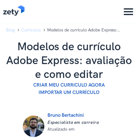
content
content
Blog
Currículos
Modelos de currículo Adobe Express:
avaliação e como editar
Modelos de currículo
Adobe Express: avaliação
e como editar
CRIAR MEU CURRíCULO AGORA
IMPORTAR UM CURRÍCULO
Bruno Bertachini
Especialista em carreira
Atualizado em
08 de setembro de
2025