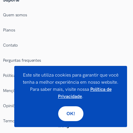
Suporte
Quem somos
Planos
Contato
Perguntas frequentes
Este site utiliza cookies para garantir que você
Política Editorial
tenha a melhor experiência em nosso website.
Para saber mais, visite nossa
Política de
Menções na mídia
Privacidade
.
Opiniões e comentários
OK!
Termos de serviço