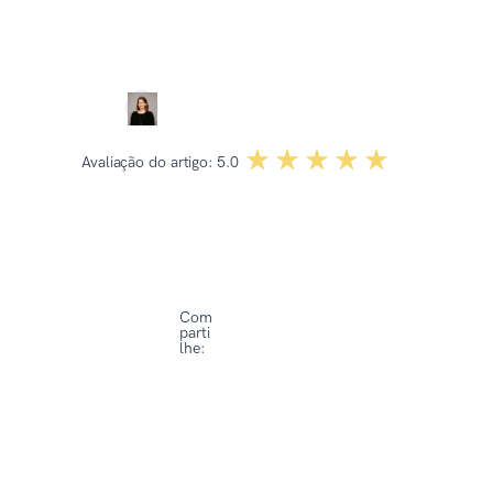
Revisado por:
Dominika Kowalska
☆☆☆☆☆
★★★★★
Avaliação do artigo:
5.0
Com
parti
lhe: