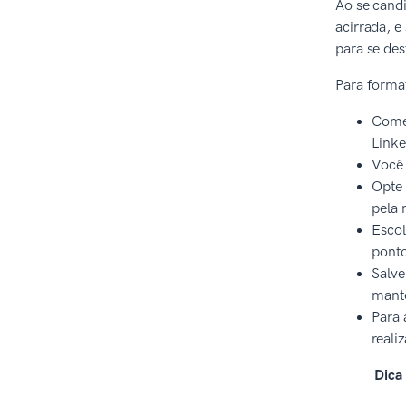
Ao se candi
acirrada, 
para se des
Para format
Comec
Linke
Você 
Opte 
pela 
Esco
ponto
Salve
manté
Para 
reali
Dica 