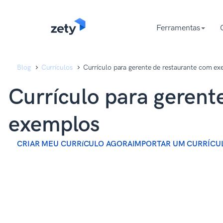
content
content
Ferramentas
Blog
Currículos
Currículo para gerente de restaurante com e
Currículo para gerent
exemplos
CRIAR MEU CURRíCULO AGORA
IMPORTAR UM CURRÍCU