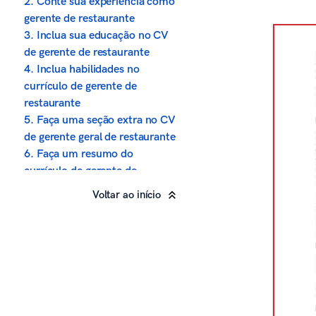
2. Conte sua experiência como
gerente de restaurante
3. Inclua sua educação no CV
de gerente de restaurante
4. Inclua habilidades no
currículo de gerente de
restaurante
5. Faça uma seção extra no CV
de gerente geral de restaurante
6. Faça um resumo do
currículo de gerente de
restaurante
Voltar ao início
7. Escreva uma carta de
apresentação para gerente de
restaurante
Sobre a política editorial da
Zety
Fontes