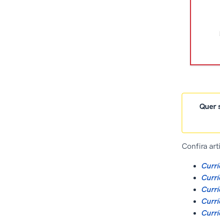
Quer s
Confira art
Currí
Currí
Currí
Currí
Currí