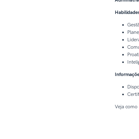
Administra
Habilidade
Gestã
Plane
Lider
Comun
Proat
Intel
Informaçõe
Dispo
Certi
Veja como e