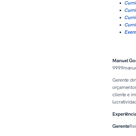
Currí
Currí
Currí
Currí
Exemp
Manuel Gon
9999manue
Gerente di
orçamentos 
cliente e i
lucrativida
Experiência
Gerente
Re