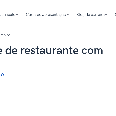
Currículo
Carta de apresentação
Blog de carreira
xemplos
e de restaurante com
LO