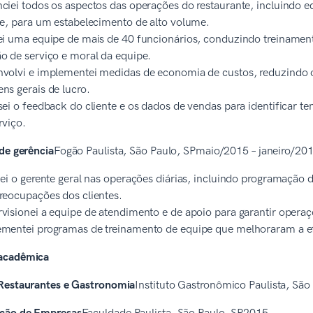
ciei todos os aspectos das operações do restaurante, incluindo 
te, para um estabelecimento de alto volume.
ei uma equipe de mais de 40 funcionários, conduzindo treiname
o de serviço e moral da equipe.
volvi e implementei medidas de economia de custos, reduzindo 
ns gerais de lucro.
sei o feedback do cliente e os dados de vendas para identificar t
rviço.
de gerência
Fogão Paulista, São Paulo, SPmaio/2015 – janeiro/20
iei o gerente geral nas operações diárias, incluindo programação
reocupações dos clientes.
visionei a equipe de atendimento e de apoio para garantir operaçõ
mentei programas de treinamento de equipe que melhoraram a efic
acadêmica
Restaurantes e Gastronomia
Instituto Gastronômico Paulista, Sã