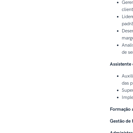
Geren
clien
Lider
padrã
Desen
marge
Anali
de se
Assistente 
Auxil
das p
Super
Imple
Formação 
Gestão de 