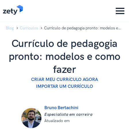
content
content
Blog
Currículos
Currículo de pedagogia pronto: modelos e
como fazer
Currículo de pedagogia
pronto: modelos e como
fazer
CRIAR MEU CURRíCULO AGORA
IMPORTAR UM CURRÍCULO
Bruno Bertachini
Especialista em carreira
Atualizado em
08 de setembro de
2025