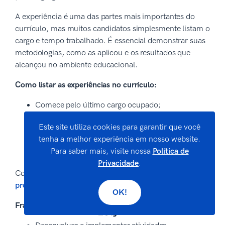
A experiência é uma das partes mais importantes do
currículo, mas muitos candidatos simplesmente listam o
cargo e tempo trabalhado. É essencial demonstrar suas
metodologias, como as aplicou e os resultados que
alcançou no ambiente educacional.
Como listar as experiências no currículo:
Comece pelo último cargo ocupado;
Digite o nome da empresa e localização;
Este site utiliza cookies para garantir que você
Mencione o período trabalhado (mês e ano);
tenha a melhor experiência em nosso website.
Liste suas principais atividades e conquistas
Para saber mais, visite nossa
Política de
profissionais.
Privacidade
.
Confira algumas descrições para a
experiência
profissional
de pedagogo:
OK!
Frases de experiência para currículo de pedagogo