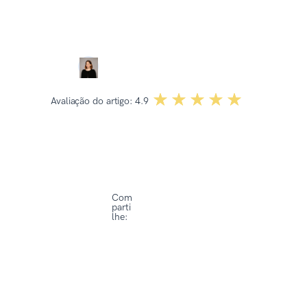
Revisado por:
Dominika Kowalska
☆☆☆☆☆
★★★★★
Avaliação do artigo:
4.9
Com
parti
lhe: